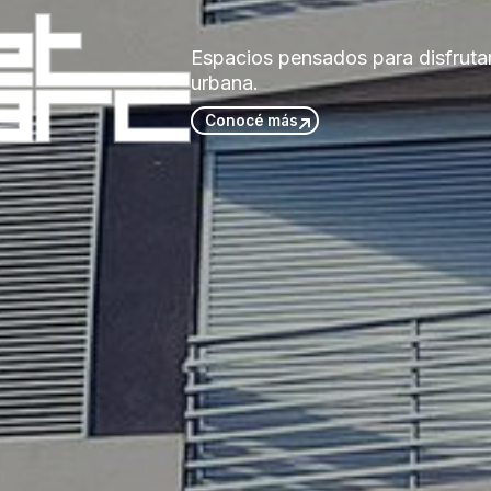
Espacios pensados para disfrutar
urbana.
Conocé más